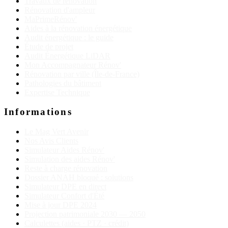
Travaux de rénovation
Rénovation d'ampleur
MaPrimeRénov'
Aides à la rénovation énergétique
Audit énergétique : le guide
Étude de projet
Audit Énergétique LiDAR
Mon Accompagnateur Rénov'
Rénovation par ville (Île-de-France)
Pathologies du bâtiment
Expertise Technique
Informations
Le Mag Vert Avenir
Nos Avis Clients
Simulateur Aides Rénov'
Simulation des aides Rénov'
Reste à charge rénovation
Dossier ANAH bloqué : solutions
Simulateur DPE en direct
Simulateur Confort d'Été
Mise à jour DPE 2024
Projection patrimoniale 2030 — 2050
Calculettes (aides · PTZ · crédit)