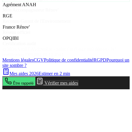
Agrément ANAH
Mon Accompagnateur Rénov'
RGE
Reconnu Garant de l'Environnement
France Rénov'
Réseau officiel
OPQIBI
Certification audit
©
2026
VERT AVENIR® · SIRET 837 642 982 00016 · N°
certification OPQIBI 21 12 4541
Mentions légales
CGV
Politique de confidentialité
RGPD
Pourquoi un
site sombre ?
Mes aides 2026
Estimer en 2 min
Vérifier mes aides
Être rappelé