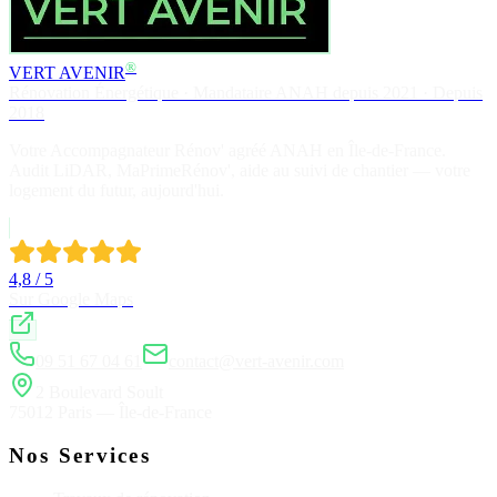
®
VERT AVENIR
Rénovation Énergétique · Mandataire ANAH depuis 2021 · Depuis
2018
Votre Accompagnateur Rénov' agréé ANAH en Île-de-France.
Audit LiDAR, MaPrimeRénov', aide au suivi de chantier — votre
logement du futur, aujourd'hui.
4,8 / 5
Sur Google Maps
09 51 67 04 61
contact@vert-avenir.com
2 Boulevard Soult
75012 Paris — Île-de-France
Nos Services