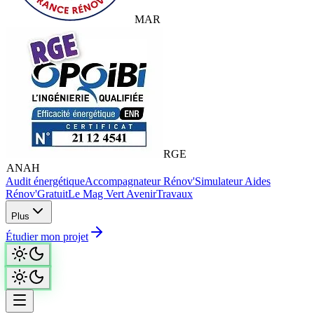
MAR
RGE
ANAH
Audit énergétique
Accompagnateur Rénov'
Simulateur Aides
Rénov'
Gratuit
Le Mag Vert Avenir
Travaux
Plus
Étudier mon projet