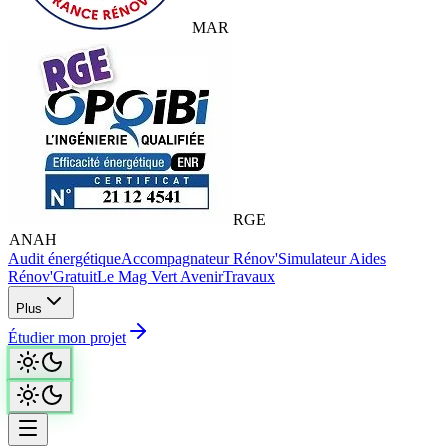
MAR
RGE
ANAH
Audit énergétique
Accompagnateur Rénov'
Simulateur Aides
Rénov'
Gratuit
Le Mag Vert Avenir
Travaux
Plus
Étudier mon projet