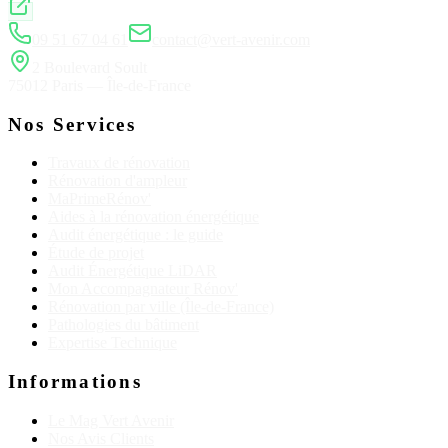
09 51 67 04 61
contact@vert-avenir.com
2 Boulevard Soult
75012 Paris — Île-de-France
Nos Services
Travaux de rénovation
Rénovation d'ampleur
MaPrimeRénov'
Aides à la rénovation énergétique
Audit énergétique : le guide
Étude de projet
Audit Énergétique LiDAR
Mon Accompagnateur Rénov'
Rénovation par ville (Île-de-France)
Pathologies du bâtiment
Expertise Technique
Informations
Le Mag Vert Avenir
Nos Avis Clients