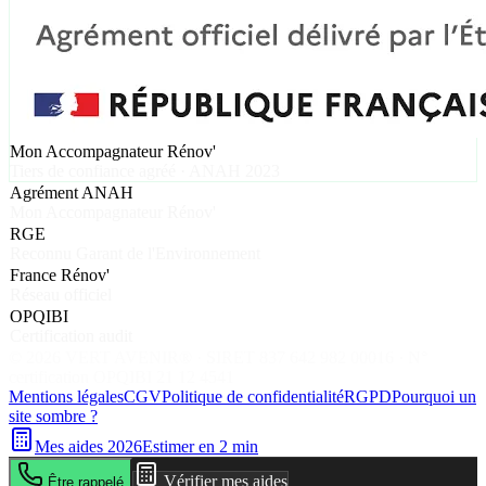
Mon Accompagnateur Rénov'
Tiers de confiance agréé · ANAH 2023
Agrément ANAH
Mon Accompagnateur Rénov'
RGE
Reconnu Garant de l'Environnement
France Rénov'
Réseau officiel
OPQIBI
Certification audit
©
2026
VERT AVENIR® · SIRET 837 642 982 00016 · N°
certification OPQIBI 21 12 4541
Mentions légales
CGV
Politique de confidentialité
RGPD
Pourquoi un
site sombre ?
Mes aides 2026
Estimer en 2 min
Vérifier mes aides
Être rappelé