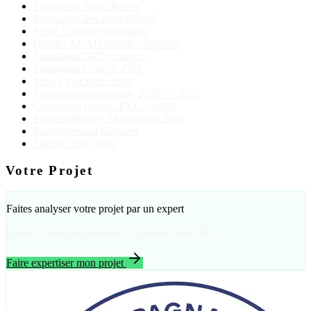
Simulateur Aides Rénov'
Simulation des aides Rénov'
Reste à charge rénovation
Dossier ANAH bloqué : solutions
Simulateur DPE en direct
Simulateur Confort d'Été
Mise à jour DPE 2024
Projection patrimoniale 2030 — 2050
Calculettes (aides · PTZ · crédit)
MaPrimeRénov' Mono-geste 2026
Pathologies du bâtiment
Étudier mon projet
Votre Projet
Faites analyser votre projet par un expert
Gratuit · Sans engagement · Réponse sous 24h
Faire expertiser mon projet