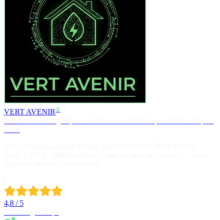
®
VERT AVENIR
Rénovation Énergétique · Mandataire ANAH depuis 2021 · Depuis
2018
Votre Accompagnateur Rénov' agréé ANAH en Île-de-France.
Audit LiDAR, MaPrimeRénov', aide au suivi de chantier — votre
logement du futur, aujourd'hui.
4,8 / 5
Sur Google Maps