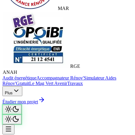
MAR
RGE
ANAH
€
Audit énergétique
Accompagnateur Rénov'
Simulateur Aides
Rénov'
Gratuit
Le Mag Vert Avenir
Travaux
Plus
Étudier mon projet