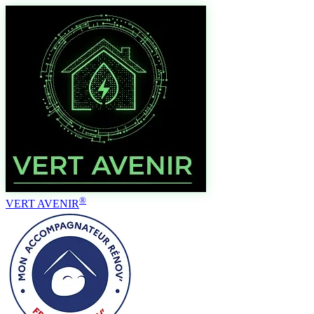
€
®
VERT AVENIR