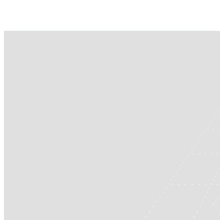
gratuitement pour faire le point sur vos droits.
09 51 67 04 61
Être rappelé gratuitement