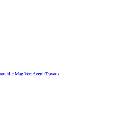
atuit
Le Mag Vert Avenir
Travaux
H