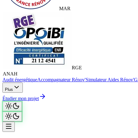
MAR
RGE
ANAH
Audit énergétique
Accompagnateur Rénov'
Simulateur Aides Rénov'
Gr
Plus
Étudier mon projet
Reprise & déblocage de dossier · Mandataire ANA