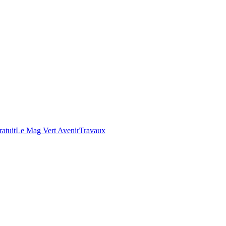
atuit
Le Mag Vert Avenir
Travaux