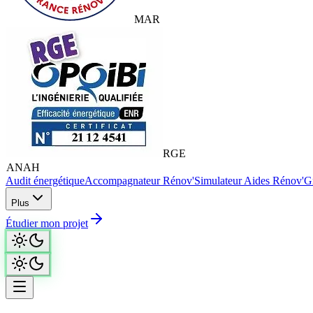
MAR
RGE
ANAH
Audit énergétique
Accompagnateur Rénov'
Simulateur Aides Rénov'
Gr
Plus
Étudier mon projet
Accueil
/
Travaux
/
Chaudière biomasse à granulés