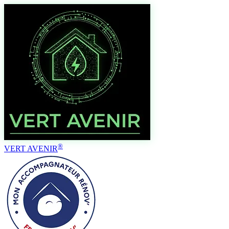
®
VERT AVENIR