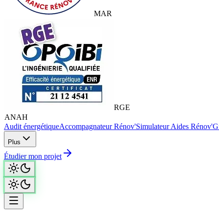
MAR
RGE
ANAH
Audit énergétique
Accompagnateur Rénov'
Simulateur Aides Rénov'
Gr
Plus
Étudier mon projet
Accueil
/
Audit énergétique
/
Coût d'un audit énergétique et aides financ