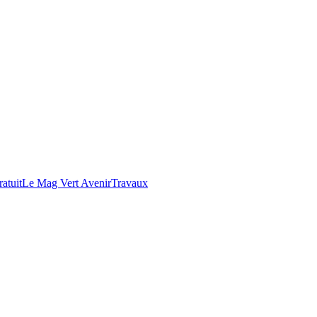
atuit
Le Mag Vert Avenir
Travaux
ières