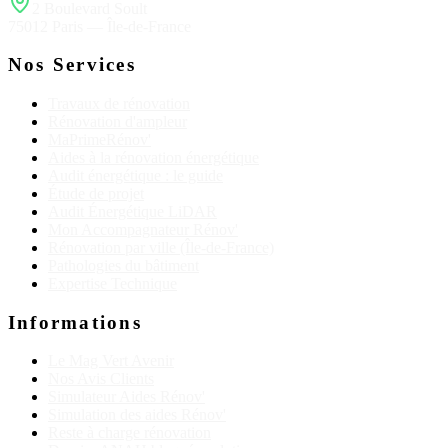
2 Boulevard Soult
75012 Paris — Île-de-France
Nos Services
Travaux de rénovation
Rénovation d'ampleur
MaPrimeRénov'
Aides à la rénovation énergétique
Audit énergétique : le guide
Étude de projet
Audit Énergétique LiDAR
Mon Accompagnateur Rénov'
Rénovation par ville (Île-de-France)
Pathologies du bâtiment
Expertise Technique
Informations
Le Mag Vert Avenir
Nos Avis Clients
Simulateur Aides Rénov'
Simulation des aides Rénov'
Reste à charge rénovation