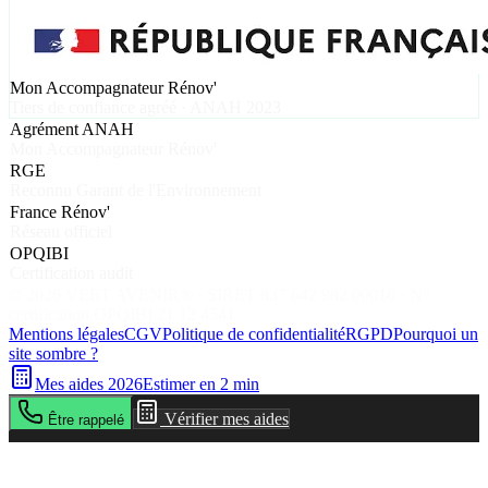
Mon Accompagnateur Rénov'
Tiers de confiance agréé · ANAH 2023
Agrément ANAH
Mon Accompagnateur Rénov'
RGE
Reconnu Garant de l'Environnement
France Rénov'
Réseau officiel
OPQIBI
Certification audit
©
2026
VERT AVENIR® · SIRET 837 642 982 00016 · N°
certification OPQIBI 21 12 4541
Mentions légales
CGV
Politique de confidentialité
RGPD
Pourquoi un
site sombre ?
Mes aides 2026
Estimer en 2 min
Vérifier mes aides
Être rappelé