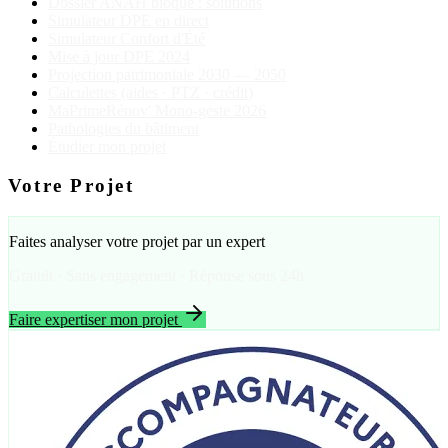
Dossier ANAH bloqué : solutions
Simulateur DPE en direct
Simulateur Confort d'Été
Mise à jour DPE 2024
Projection patrimoniale 2030 — 2050
Calculettes (aides · PTZ · crédit)
MaPrimeRénov' Mono-geste 2026
Pathologies du bâtiment
Étudier mon projet
Votre Projet
Faites analyser votre projet par un expert
Gratuit · Sans engagement · Réponse sous 24h
Faire expertiser mon projet