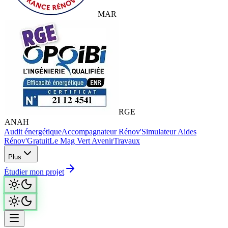
MAR
RGE
ANAH
Audit énergétique
Accompagnateur Rénov'
Simulateur Aides
Rénov'
Gratuit
Le Mag Vert Avenir
Travaux
Plus
Étudier mon projet