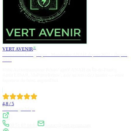
®
VERT AVENIR
Rénovation Énergétique · Mandataire ANAH depuis 2021 · Depuis
2018
Votre Accompagnateur Rénov' agréé ANAH en Île-de-France.
Audit LiDAR, MaPrimeRénov', aide au suivi de chantier — votre
logement du futur, aujourd'hui.
4,8 / 5
Sur Google Maps
09 51 67 04 61
contact@vert-avenir.com