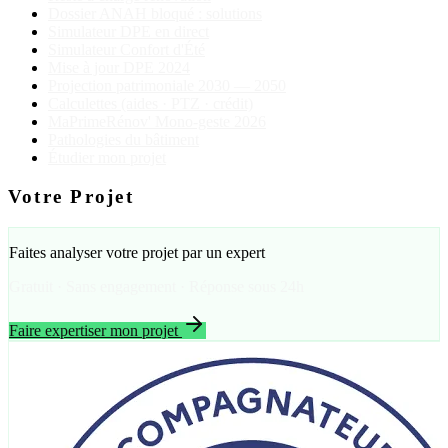
Dossier ANAH bloqué : solutions
Simulateur DPE en direct
Simulateur Confort d'Été
Mise à jour DPE 2024
Projection patrimoniale 2030 — 2050
Calculettes (aides · PTZ · crédit)
MaPrimeRénov' Mono-geste 2026
Pathologies du bâtiment
Étudier mon projet
Votre Projet
Faites analyser votre projet par un expert
Gratuit · Sans engagement · Réponse sous 24h
Faire expertiser mon projet