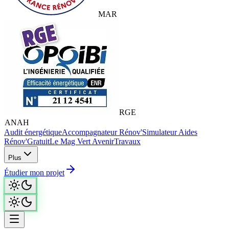
MAR
RGE
ANAH
Audit énergétique
Accompagnateur Rénov'
Simulateur Aides
Rénov'
Gratuit
Le Mag Vert Avenir
Travaux
Plus
Étudier mon projet