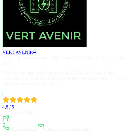
®
VERT AVENIR
Rénovation Énergétique · Mandataire ANAH depuis 2021 · Depuis
2018
Votre Accompagnateur Rénov' agréé ANAH en Île-de-France.
Audit LiDAR, MaPrimeRénov', aide au suivi de chantier — votre
logement du futur, aujourd'hui.
4,8 / 5
Sur Google Maps
09 51 67 04 61
contact@vert-avenir.com