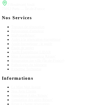
2 Boulevard Soult
75012 Paris — Île-de-France
Nos Services
Travaux de rénovation
Rénovation d'ampleur
MaPrimeRénov'
Aides à la rénovation énergétique
Audit énergétique : le guide
Étude de projet
Audit Énergétique LiDAR
Mon Accompagnateur Rénov'
Rénovation par ville (Île-de-France)
Pathologies du bâtiment
Expertise Technique
Informations
Le Mag Vert Avenir
Nos Avis Clients
Simulateur Aides Rénov'
Simulation des aides Rénov'
Reste à charge rénovation