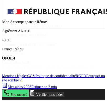
Mon Accompagnateur Rénov'
Tiers de confiance agréé · ANAH 2023
Agrément ANAH
Mon Accompagnateur Rénov'
RGE
Reconnu Garant de l'Environnement
France Rénov'
Réseau officiel
OPQIBI
Certification audit
©
2026
VERT AVENIR® · SIRET 837 642 982 00016 · N°
certification OPQIBI 21 12 4541
Mentions légales
CGV
Politique de confidentialité
RGPD
Pourquoi un
site sombre ?
Mes aides 2026
Estimer en 2 min
Vérifier mes aides
Être rappelé