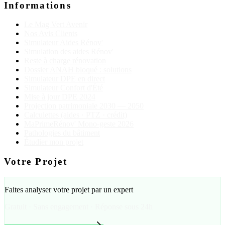
Informations
Le Mag Vert Avenir
Nos Avis Clients
Simulateur Aides Rénov'
Simulation des aides Rénov'
Reste à charge rénovation
Dossier ANAH bloqué : solutions
Simulateur DPE en direct
Simulateur Confort d'Été
Mise à jour DPE 2024
Projection patrimoniale 2030 — 2050
Calculettes (aides · PTZ · crédit)
MaPrimeRénov' Mono-geste 2026
Pathologies du bâtiment
Étudier mon projet
Votre Projet
Faites analyser votre projet par un expert
Gratuit · Sans engagement · Réponse sous 24h