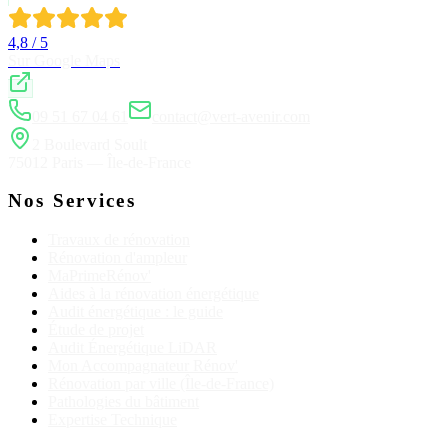
4,8 / 5
Sur Google Maps
09 51 67 04 61
contact@vert-avenir.com
2 Boulevard Soult
75012 Paris — Île-de-France
Nos Services
Travaux de rénovation
Rénovation d'ampleur
MaPrimeRénov'
Aides à la rénovation énergétique
Audit énergétique : le guide
Étude de projet
Audit Énergétique LiDAR
Mon Accompagnateur Rénov'
Rénovation par ville (Île-de-France)
Pathologies du bâtiment
Expertise Technique