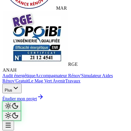
MAR
RGE
ANAH
Audit énergétique
Accompagnateur Rénov'
Simulateur Aides
Rénov'
Gratuit
Le Mag Vert Avenir
Travaux
Plus
Étudier mon projet