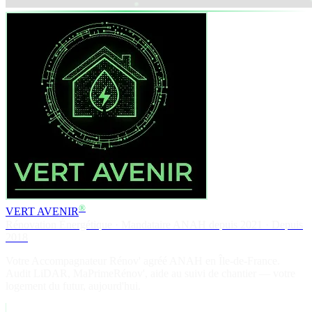
®
VERT AVENIR
Rénovation Énergétique · Mandataire ANAH depuis 2021 · Depuis
2018
Votre Accompagnateur Rénov' agréé ANAH en Île-de-France.
Audit LiDAR, MaPrimeRénov', aide au suivi de chantier — votre
logement du futur, aujourd'hui.