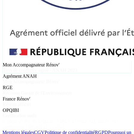
Mon Accompagnateur Rénov'
Tiers de confiance agréé · ANAH 2023
Agrément ANAH
Mon Accompagnateur Rénov'
RGE
Reconnu Garant de l'Environnement
France Rénov'
Réseau officiel
OPQIBI
Certification audit
©
2026
VERT AVENIR® · SIRET 837 642 982 00016 · N°
certification OPQIBI 21 12 4541
Mentions légales
CGV
Politique de confidentialité
RGPD
Pourquoi un