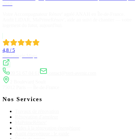
2018
Votre Accompagnateur Rénov' agréé ANAH en Île-de-France.
Audit LiDAR, MaPrimeRénov', aide au suivi de chantier — votre
logement du futur, aujourd'hui.
4,8 / 5
Sur Google Maps
09 51 67 04 61
contact@vert-avenir.com
2 Boulevard Soult
75012 Paris — Île-de-France
Nos Services
Travaux de rénovation
Rénovation d'ampleur
MaPrimeRénov'
Aides à la rénovation énergétique
Audit énergétique : le guide