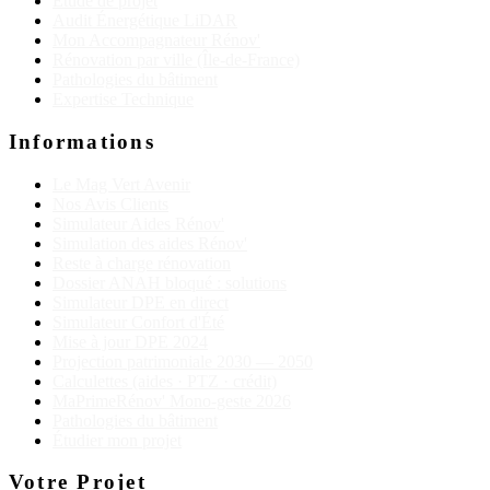
Étude de projet
Audit Énergétique LiDAR
Mon Accompagnateur Rénov'
Rénovation par ville (Île-de-France)
Pathologies du bâtiment
Expertise Technique
Informations
Le Mag Vert Avenir
Nos Avis Clients
Simulateur Aides Rénov'
Simulation des aides Rénov'
Reste à charge rénovation
Dossier ANAH bloqué : solutions
Simulateur DPE en direct
Simulateur Confort d'Été
Mise à jour DPE 2024
Projection patrimoniale 2030 — 2050
Calculettes (aides · PTZ · crédit)
MaPrimeRénov' Mono-geste 2026
Pathologies du bâtiment
Étudier mon projet
Votre Projet