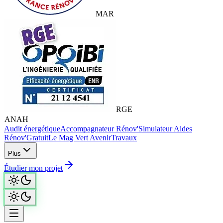
MAR
RGE
ANAH
Audit énergétique
Accompagnateur Rénov'
Simulateur Aides
Rénov'
Gratuit
Le Mag Vert Avenir
Travaux
Plus
Étudier mon projet