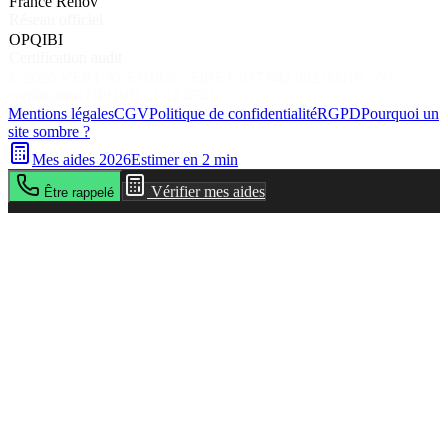
France Rénov'
Réseau officiel
OPQIBI
Certification audit
©
2026
VERT AVENIR® · SIRET 837 642 982 00016 · N°
certification OPQIBI 21 12 4541
Mentions légales
CGV
Politique de confidentialité
RGPD
Pourquoi un
site sombre ?
Mes aides 2026
Estimer en 2 min
Vérifier mes aides
Être rappelé