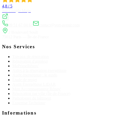
4,8 / 5
Sur Google Maps
09 51 67 04 61
contact@vert-avenir.com
2 Boulevard Soult
75012 Paris — Île-de-France
Nos Services
Travaux de rénovation
Rénovation d'ampleur
MaPrimeRénov'
Aides à la rénovation énergétique
Audit énergétique : le guide
Étude de projet
Audit Énergétique LiDAR
Mon Accompagnateur Rénov'
Rénovation par ville (Île-de-France)
Pathologies du bâtiment
Expertise Technique
Informations