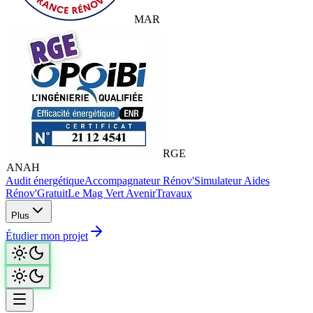
MAR
RGE
ANAH
€
Audit énergétique
Accompagnateur Rénov'
Simulateur Aides
Rénov'
Gratuit
Le Mag Vert Avenir
Travaux
Plus
Étudier mon projet