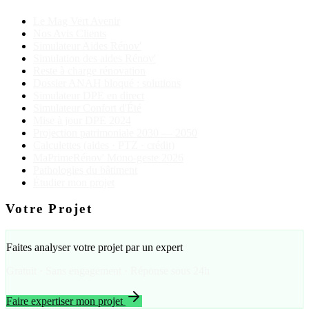
Le Mag Vert Avenir
Nos Avis Clients
Simulateur Aides Rénov'
Simulation des aides Rénov'
Reste à charge rénovation
Dossier ANAH bloqué : solutions
Simulateur DPE en direct
Simulateur Confort d'Été
Mise à jour DPE 2024
Projection patrimoniale 2030 — 2050
Calculettes (aides · PTZ · crédit)
MaPrimeRénov' Mono-geste 2026
Pathologies du bâtiment
Étudier mon projet
Votre Projet
Faites analyser votre projet par un expert
Gratuit · Sans engagement · Réponse sous 24h
Faire expertiser mon projet