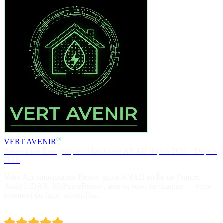
®
VERT AVENIR
Rénovation Énergétique · Mandataire ANAH depuis 2021 · Depuis
2018
Votre Accompagnateur Rénov' agréé ANAH en Île-de-France.
Audit LiDAR, MaPrimeRénov', aide au suivi de chantier — votre
logement du futur, aujourd'hui.