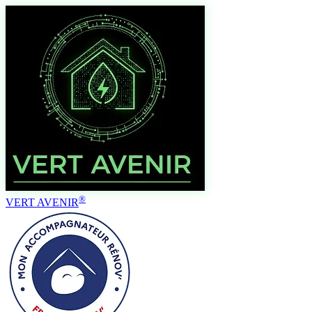
€
®
VERT AVENIR