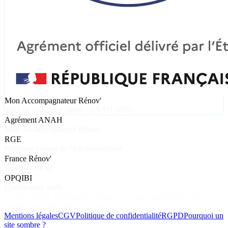
Mon Accompagnateur Rénov'
Tiers de confiance agréé · ANAH 2023
Agrément ANAH
Mon Accompagnateur Rénov'
RGE
Reconnu Garant de l'Environnement
France Rénov'
Réseau officiel
OPQIBI
Certification audit
©
2026
VERT AVENIR® · SIRET 837 642 982 00016 · N°
certification OPQIBI 21 12 4541
Mentions légales
CGV
Politique de confidentialité
RGPD
Pourquoi un
site sombre ?