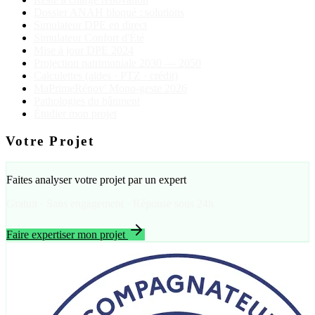
Dossier ANAH bloqué : solutions
Simulateur DPE en direct
Simulateur Confort d'Été
Mise à jour DPE 2024
Projection patrimoniale 2030 — 2050
Calculettes (aides · PTZ · crédit)
MaPrimeRénov' Mono-geste 2026
Pathologies du bâtiment
Étudier mon projet
Votre Projet
Faites analyser votre projet par un expert
Gratuit · Sans engagement · Réponse sous 24h
Faire expertiser mon projet