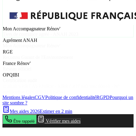
Mon Accompagnateur Rénov'
Tiers de confiance agréé · ANAH 2023
Agrément ANAH
Mon Accompagnateur Rénov'
RGE
Reconnu Garant de l'Environnement
France Rénov'
Réseau officiel
OPQIBI
Certification audit
©
2026
VERT AVENIR® · SIRET 837 642 982 00016 · N°
certification OPQIBI 21 12 4541
Mentions légales
CGV
Politique de confidentialité
RGPD
Pourquoi un
site sombre ?
Mes aides 2026
Estimer en 2 min
Vérifier mes aides
Être rappelé