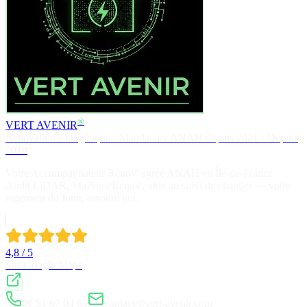
®
VERT AVENIR
Rénovation Énergétique · Mandataire ANAH depuis 2021 · Depuis
2018
Votre Accompagnateur Rénov' agréé ANAH en Île-de-France.
Audit LiDAR, MaPrimeRénov', aide au suivi de chantier — votre
logement du futur, aujourd'hui.
4,8 / 5
Sur Google Maps
09 51 67 04 61
contact@vert-avenir.com