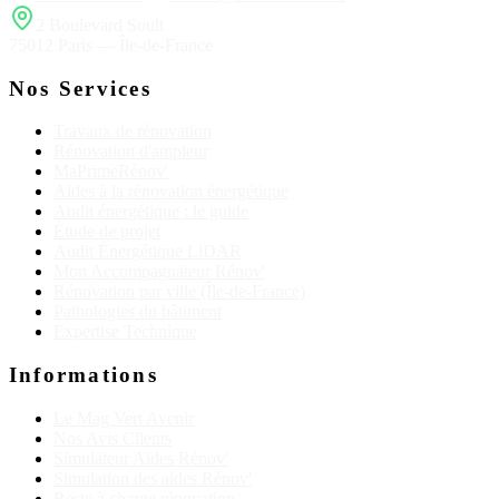
2 Boulevard Soult
75012 Paris — Île-de-France
Nos Services
Travaux de rénovation
Rénovation d'ampleur
MaPrimeRénov'
Aides à la rénovation énergétique
Audit énergétique : le guide
Étude de projet
Audit Énergétique LiDAR
Mon Accompagnateur Rénov'
Rénovation par ville (Île-de-France)
Pathologies du bâtiment
Expertise Technique
Informations
Le Mag Vert Avenir
Nos Avis Clients
Simulateur Aides Rénov'
Simulation des aides Rénov'
Reste à charge rénovation