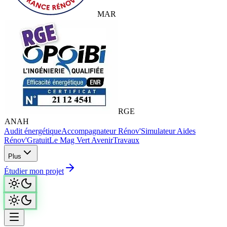
MAR
RGE
ANAH
Audit énergétique
Accompagnateur Rénov'
Simulateur Aides
Rénov'
Gratuit
Le Mag Vert Avenir
Travaux
Plus
Étudier mon projet