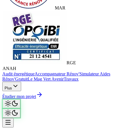
MAR
RGE
ANAH
Audit énergétique
Accompagnateur Rénov'
Simulateur Aides
Rénov'
Gratuit
Le Mag Vert Avenir
Travaux
Plus
Étudier mon projet